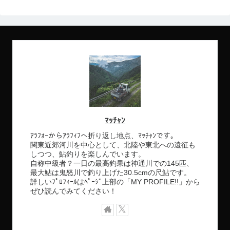
ﾏｯﾁｬﾝ
ｱﾗﾌｫｰからｱﾗﾌｨﾌへ折り返し地点、ﾏｯﾁｬﾝです。
関東近郊河川を中心として、北陸や東北への遠征も
しつつ、鮎釣りを楽しんでいます。
自称中級者？一日の最高釣果は神通川での145匹、
最大鮎は鬼怒川で釣り上げた30.5cmの尺鮎です。
詳しいﾌﾟﾛﾌｨｰﾙはﾍﾟｰｼﾞ上部の「MY PROFILE!!」から
ぜひ読んでみてください！