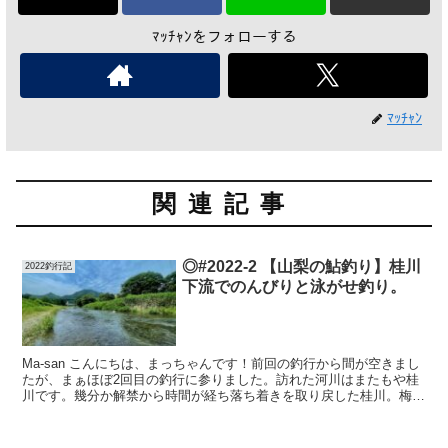
ﾏｯﾁｬﾝをフォローする
ﾏｯﾁｬﾝ
関連記事
◎#2022-2 【山梨の鮎釣り】桂川
2022釣行記
下流でのんびりと泳がせ釣り。
Ma-san こんにちは、まっちゃんです！前回の釣行から間が空きまし
たが、まぁほぼ2回目の釣行に参りました。訪れた河川はまたもや桂
川です。幾分か解禁から時間が経ち落ち着きを取り戻した桂川。梅雨
の合間にのんびりと釣りができました。。 本日の釣...