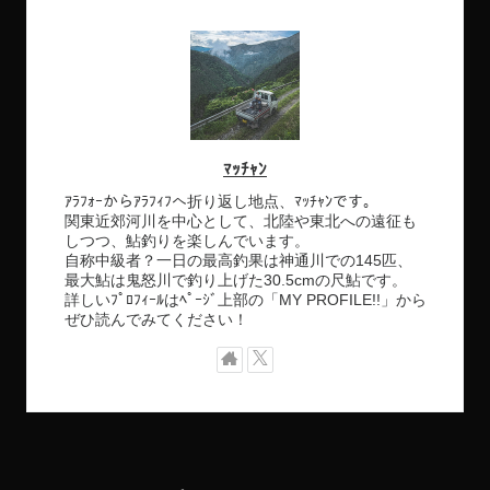
ﾏｯﾁｬﾝ
ｱﾗﾌｫｰからｱﾗﾌｨﾌへ折り返し地点、ﾏｯﾁｬﾝです。
関東近郊河川を中心として、北陸や東北への遠征も
しつつ、鮎釣りを楽しんでいます。
自称中級者？一日の最高釣果は神通川での145匹、
最大鮎は鬼怒川で釣り上げた30.5cmの尺鮎です。
詳しいﾌﾟﾛﾌｨｰﾙはﾍﾟｰｼﾞ上部の「MY PROFILE!!」から
ぜひ読んでみてください！