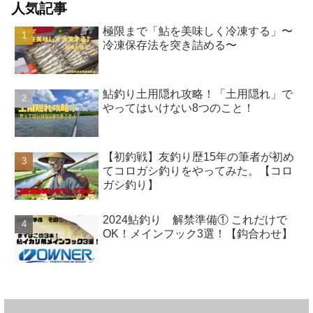
人気記事
極限まで「鮎を美味しく冷凍する」〜
冷凍保存法を突き詰める〜
鮎釣り土用隠れ攻略！「土用隠れ」で
やってはいけない8つのこと！
【初釣戦】友釣り歴15年の筆者が初め
てコロガシ釣りをやってみた。【コロ
ガシ釣り】
2024鮎釣り 解禁準備① これだけで
OK！メインフック3選！【鈎合わせ】