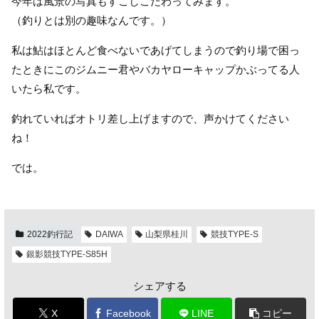
今年は風景の写真もすこしこだわってみます。
（釣りとは別の趣味なんです。）
私は鮎はほとんど食べないであげてしまうので釣り場で困っ
たときにこのジムニー君やバカヤローキャップかぶってる人
いたら私です。
釣れていればオトリ差し上げますので、声かけてください
ね！
では。
2022釣行記
DAIWA
山梨県桂川
競技TYPE-S
銀影競技TYPE-S85H
シェアする
X
Facebook
LINE
コピー