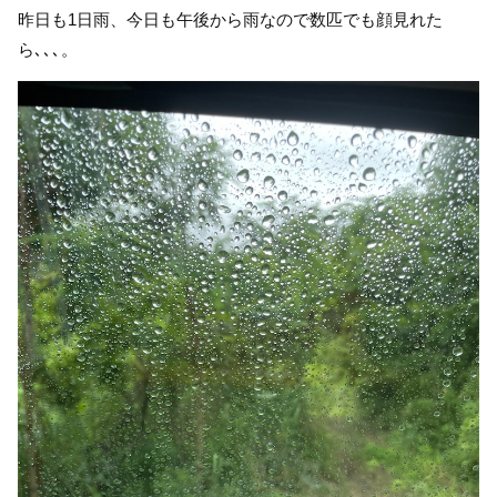
昨日も1日雨、今日も午後から雨なので数匹でも顔見れた
ら､､､。