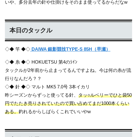
いや、多分去年の針や仕掛けをそのまま使ってるからだなw
本日のタックル
◇◆ 竿 ◆◇
DAIWA 銀影競技TYPE-S 85H（早瀬）
◇◆ 糸 ◆◇ HOKUETSU 第4のﾗｲﾝ
タックルが2年前から止まってるんですよね。今は何の糸が流
行りなんだろ？？
◇◆ 針 ◆◇ マルト MK5 7.0号 3本イカリ
昨シーズンからずっと使ってる針、
タッ○ルベリーでひと袋50
円でたたき売りされていたので買い占めてまだ1000本くらい
ある。
釣れるからしばらくこれでいいやw