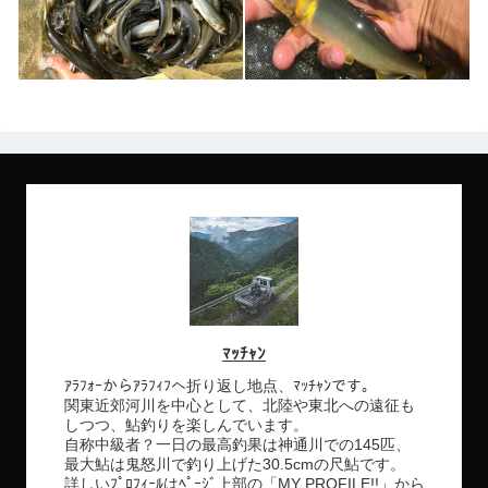
ﾏｯﾁｬﾝ
ｱﾗﾌｫｰからｱﾗﾌｨﾌへ折り返し地点、ﾏｯﾁｬﾝです。
関東近郊河川を中心として、北陸や東北への遠征も
しつつ、鮎釣りを楽しんでいます。
自称中級者？一日の最高釣果は神通川での145匹、
最大鮎は鬼怒川で釣り上げた30.5cmの尺鮎です。
詳しいﾌﾟﾛﾌｨｰﾙはﾍﾟｰｼﾞ上部の「MY PROFILE!!」から