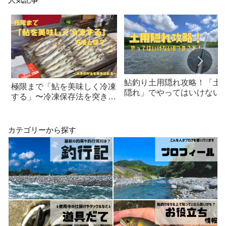
鮎釣り土用隠れ攻略！「土
極限まで「鮎を美味しく冷凍
隠れ」でやってはいけない8
する」〜冷凍保存法を突き詰
つのこと！
める〜
カテゴリーから探す