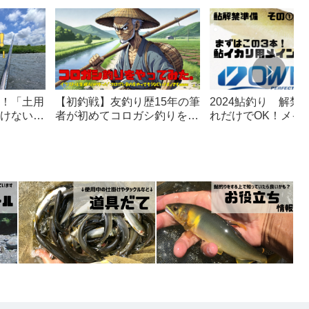
！「土用
【初釣戦】友釣り歴15年の筆
2024鮎釣り 解禁
けない8
者が初めてコロガシ釣りをや
れだけでOK！メイ
ってみた。【コロガシ釣り】
選！【鈎合わせ】