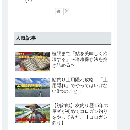
い！
人気記事
極限まで「鮎を美味しく冷
凍する」〜冷凍保存法を突
き詰める〜
鮎釣り土用隠れ攻略！「土
用隠れ」でやってはいけな
い8つのこと！
【初釣戦】友釣り歴15年の
筆者が初めてコロガシ釣り
をやってみた。【コロガシ
釣り】