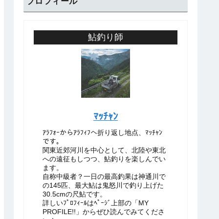
プロフィール
鮎釣り師
ﾏｯﾁｬﾝ
ｱﾗﾌｫｰからｱﾗﾌｨﾌへ折り返し地点、ﾏｯﾁｬﾝ
です。
関東近郊河川を中心として、北陸や東北
への遠征もしつつ、鮎釣りを楽しんでい
ます。
自称中級者？一日の最高釣果は神通川で
の145匹、最大鮎は鬼怒川で釣り上げた
30.5cmの尺鮎です。
詳しいﾌﾟﾛﾌｨｰﾙはﾍﾟｰｼﾞ上部の「MY
PROFILE!!」からぜひ読んでみてくださ