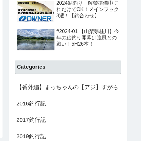
2024鮎釣り 解禁準備① こ
れだけでOK！メインフック
3選！【鈎合わせ】
#2024-01 【山梨県桂川】今
年の鮎釣り開幕は強風との
戦い！5H26本！
準備① こ
#2024-01 【山梨県桂川】今
◎【DAIWA鮎竿】N
ンフック3
年の鮎釣り開幕は強風との戦
DAIWA 銀影競技T
い！5H26本！
る。
Categories
【番外編】まっちゃんの【アジ】すがら
2016釣行記
2017釣行記
2019釣行記