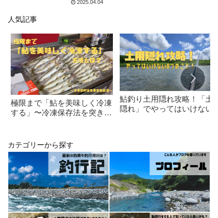
2025.04.04
人気記事
鮎釣り土用隠れ攻略！「土
極限まで「鮎を美味しく冷凍
隠れ」でやってはいけない8
する」〜冷凍保存法を突き詰
つのこと！
める〜
カテゴリーから探す