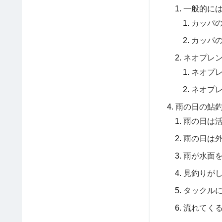
一般的に
カッパ
カッパ
ネオプレ
ネオプ
ネオプ
雨の日の鮎
雨の日は
雨の日は
雨が水面
見釣りが
タックル
流れてく