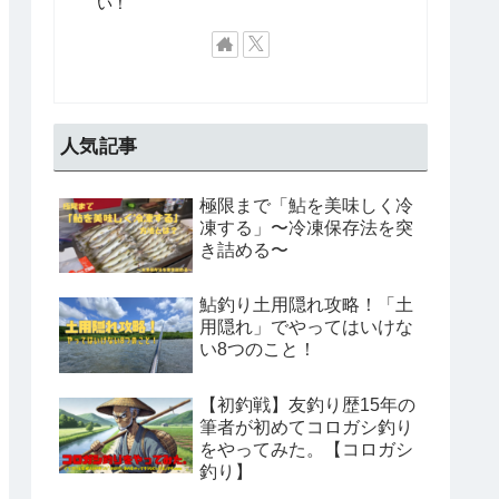
い！
人気記事
極限まで「鮎を美味しく冷
凍する」〜冷凍保存法を突
き詰める〜
鮎釣り土用隠れ攻略！「土
用隠れ」でやってはいけな
い8つのこと！
【初釣戦】友釣り歴15年の
筆者が初めてコロガシ釣り
をやってみた。【コロガシ
釣り】