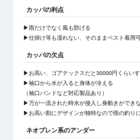
カッパの利点
▶︎雨だけでなく風も防げる
▶︎仕掛け等も濡れない、そのままベスト着用
カッパの欠点
▶︎お高い、ゴアテックスだと30000円くらい
▶︎袖口から水が入ると身体が冷える
（袖口バンドなど対応製品あり）
▶︎万が一流された時水が侵入し身動きができ
▶︎お高い割にデザインが独特なので雨の釣り
ネオプレン系のアンダー