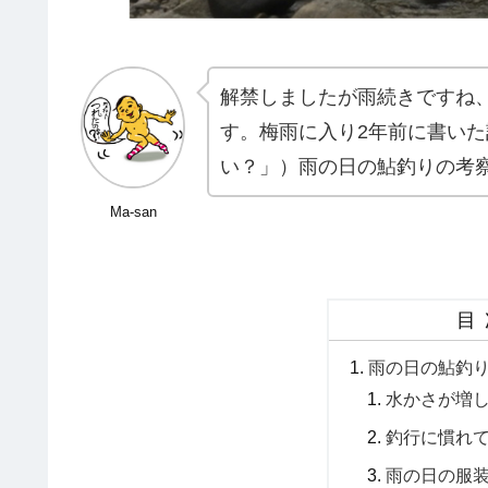
解禁しましたが雨続きですね
す。梅雨に入り2年前に書いた記
い？」）雨の日の鮎釣りの考
Ma-san
目
雨の日の鮎釣
水かさが増
釣行に慣れ
雨の日の服