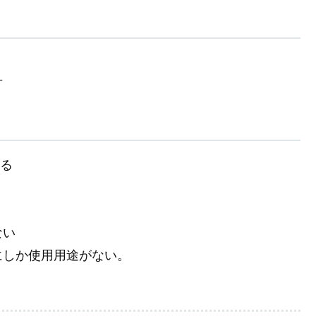
可
する
ない
にしか使用用途がない。