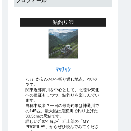
プロフィール
鮎釣り師
ﾏｯﾁｬﾝ
ｱﾗﾌｫｰからｱﾗﾌｨﾌへ折り返し地点、ﾏｯﾁｬﾝ
です。
関東近郊河川を中心として、北陸や東北
への遠征もしつつ、鮎釣りを楽しんでい
ます。
自称中級者？一日の最高釣果は神通川で
の145匹、最大鮎は鬼怒川で釣り上げた
30.5cmの尺鮎です。
詳しいﾌﾟﾛﾌｨｰﾙはﾍﾟｰｼﾞ上部の「MY
PROFILE!!」からぜひ読んでみてくださ