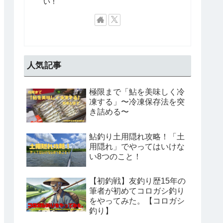
い！
人気記事
極限まで「鮎を美味しく冷
#2024-01 【山梨県桂川】今
準備① こ
◎【DAIWA鮎竿】N
凍する」〜冷凍保存法を突
年の鮎釣り開幕は強風との戦
ンフック3
DAIWA 銀影競技T
き詰める〜
い！5H26本！
る。
鮎釣り土用隠れ攻略！「土
用隠れ」でやってはいけな
い8つのこと！
【初釣戦】友釣り歴15年の
筆者が初めてコロガシ釣り
をやってみた。【コロガシ
釣り】