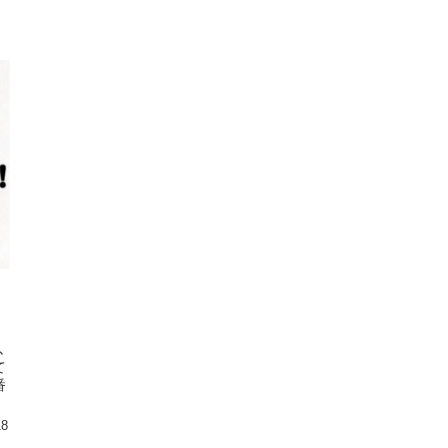
､
て
番
18