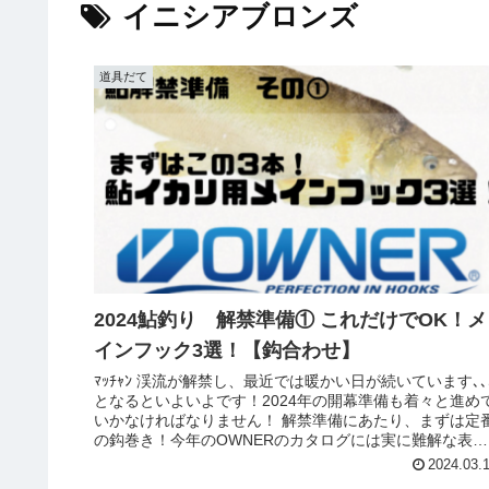
イニシアブロンズ
道具だて
2024鮎釣り 解禁準備① これだけでOK！メ
インフック3選！【鈎合わせ】
ﾏｯﾁｬﾝ 渓流が解禁し、最近では暖かい日が続いています､､
となるといよいよです！2024年の開幕準備も着々と進め
いかなければなりません！ 解禁準備にあたり、まずは定
の鈎巻き！今年のOWNERのカタログには実に難解な表が
載っていました...
2024.03.