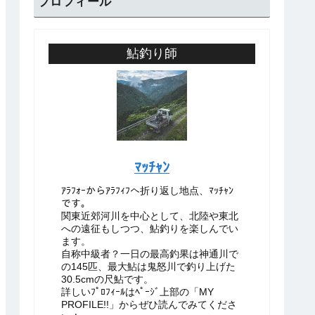
プロフィール
鮎釣り師
ﾏｯﾁｬﾝ
ｱﾗﾌｫｰからｱﾗﾌｨﾌへ折り返し地点、ﾏｯﾁｬﾝ
です。
関東近郊河川を中心として、北陸や東北
への遠征もしつつ、鮎釣りを楽しんでい
ます。
自称中級者？一日の最高釣果は神通川で
の145匹、最大鮎は鬼怒川で釣り上げた
30.5cmの尺鮎です。
詳しいﾌﾟﾛﾌｨｰﾙはﾍﾟｰｼﾞ上部の「MY
PROFILE!!」からぜひ読んでみてくださ