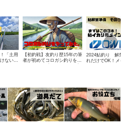
！「土用
【初釣戦】友釣り歴15年の筆
2024鮎釣り 解禁
けない8
者が初めてコロガシ釣りをや
れだけでOK！メイ
ってみた。【コロガシ釣り】
選！【鈎合わせ】