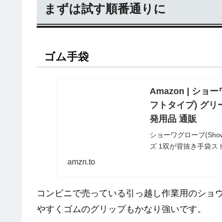
まずは試す順番通りに
ゴム手袋
Amazon | ショー
フトタイプ) グリー
発用品 通販
ショーワグローブ(Show
ズ 1双が背抜き手袋
お届け可能です。アマ
amzn.to
コンビニで売っている引っ越し作業用のショ
やすくゴムのグリップもかなり強いです。