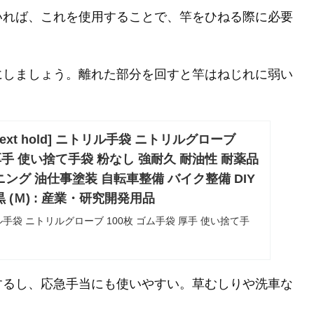
いれば、これを使用することで、竿をひねる際に必要
にしましょう。離れた部分を回すと竿はねじれに弱い
: [next hold] ニトリル手袋 ニトリルグローブ
 厚手 使い捨て手袋 粉なし 強耐久 耐油性 耐薬品
ニング 油仕事塗装 自転車整備 バイク整備 DIY
 (Ｍ) : 産業・研究開発用品
 ニトリル手袋 ニトリルグローブ 100枚 ゴム手袋 厚手 使い捨て手
性 耐薬品性 強伸縮 ガーデニング 油仕事塗装 自転車整備 バ
マホ対応 黒 (Ｍ) : 産業・研究開発用品
するし、応急手当にも使いやすい。草むしりや洗車な