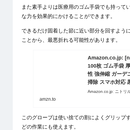
また素手よりは医療用のゴム手袋でも持って
な力を効果的にかけることができます。
できるだけ固着した節に近い部分を回すよう
ことから、最悪折れる可能性があります。
Amazon.co.jp
100枚 ゴム手袋
性 強伸縮 ガーデ
掃除 スマホ対応 黒
Amazon.co.jp:
袋 粉なし 強耐久 耐油
amzn.to
イク整備 DIY 掃除 ス
このグローブは使い捨ての割によくグリップ
どの作業にも使えます。