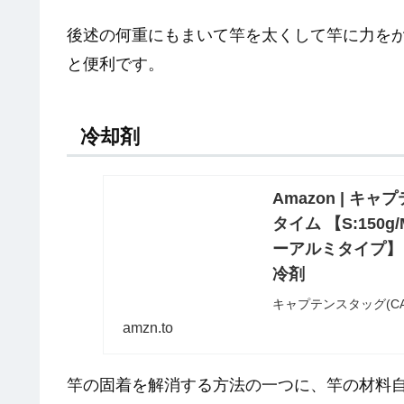
後述の何重にもまいて竿を太くして竿に力を
と便利です。
冷却剤
Amazon | キャ
タイム 【S:150g
ーアルミタイプ】 | 
冷剤
キャプテンスタッグ(CAP
【S:150g/M:300
amzn.to
剤ストアでいつでもお
アマゾン配送商品は、
竿の固着を解消する方法の一つに、竿の材料