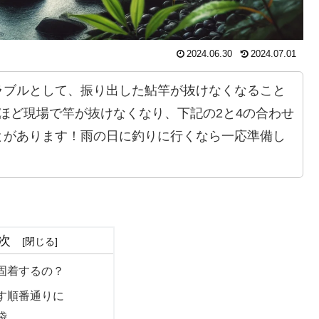
2024.06.30
2024.07.01
ラブルとして、振り出した鮎竿が抜けなくなること
ほど現場で竿が抜けなくなり、下記の2と4の合わせ
とがあります！雨の日に釣りに行くなら一応準備し
！
次
固着するの？
す順番通りに
袋