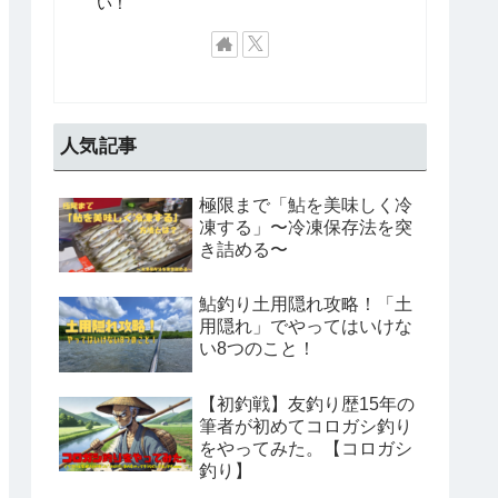
い！
人気記事
極限まで「鮎を美味しく冷
凍する」〜冷凍保存法を突
き詰める〜
鮎釣り土用隠れ攻略！「土
用隠れ」でやってはいけな
い8つのこと！
【初釣戦】友釣り歴15年の
筆者が初めてコロガシ釣り
をやってみた。【コロガシ
釣り】