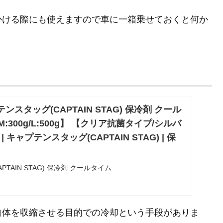
かける際にも使えますので車に一箱乗せておくと何か
プテンスタッグ(CAPTAIN STAG) 保冷剤 クール
/M:300g/L:500g】 【クリア抗菌タイプ/シルバ
キャプテンスタッグ(CAPTAIN STAG) | 保
TAIN STAG) 保冷剤 クールタイム
g/L:500g】 【クリア抗菌タイプ/シルバーアルミタイプ】が保冷
買い得。当日お急ぎ便対象商品は、当日お届け可能です。
通常配送無料（一部除く）。
自体を収縮させる目的での冷却という手段がありま