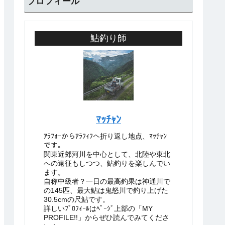
プロフィール
鮎釣り師
ﾏｯﾁｬﾝ
ｱﾗﾌｫｰからｱﾗﾌｨﾌへ折り返し地点、ﾏｯﾁｬﾝ
です。
関東近郊河川を中心として、北陸や東北
への遠征もしつつ、鮎釣りを楽しんでい
ます。
自称中級者？一日の最高釣果は神通川で
の145匹、最大鮎は鬼怒川で釣り上げた
30.5cmの尺鮎です。
詳しいﾌﾟﾛﾌｨｰﾙはﾍﾟｰｼﾞ上部の「MY
PROFILE!!」からぜひ読んでみてくださ