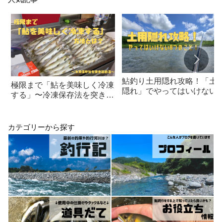
鮎釣り土用隠れ攻略！「土
極限まで「鮎を美味しく冷凍
隠れ」でやってはいけない8
する」〜冷凍保存法を突き詰
つのこと！
める〜
カテゴリーから探す