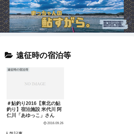
遠征時の宿泊等
遠征時の宿泊等
＃鮎釣り2016【東北の鮎
釣り】宿泊施設 米代川 阿
仁川「あゆっこ」さん
2016.09.26
人気記事