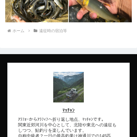
ホーム
遠征時の宿泊等
ﾏｯﾁｬﾝ
ｱﾗﾌｫｰからｱﾗﾌｨﾌへ折り返し地点、ﾏｯﾁｬﾝです。
関東近郊河川を中心として、北陸や東北への遠征も
しつつ、鮎釣りを楽しんでいます。
自称中級者？一日の最高釣果は神通川での145匹、