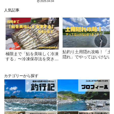
2025.04.04
人気記事
鮎釣り土用隠れ攻略！「土
極限まで「鮎を美味しく冷凍
隠れ」でやってはいけない8
する」〜冷凍保存法を突き詰
つのこと！
める〜
カテゴリーから探す