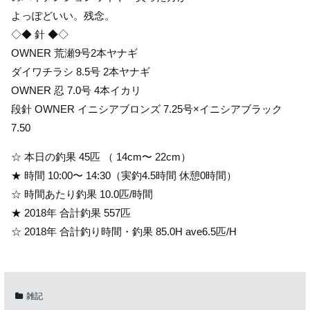
よっぽどいい。残念。
◇◆ 針 ◆◇
OWNER 荒瀬9号2本ヤナギ
ダイワチラシ 8.5号 2本ヤナギ
OWNER 忍 7.0号 4本イカリ
段針 OWNER イニシアブロンズ 7.25号×イニシアブラック
7.50
☆ 本日の釣果 45匹 （ 14cm〜 22cm）
★ 時間 10:00〜 14:30（実釣4.5時間 休憩0時間）
☆ 時間あたり釣果 10.0匹/時間
★ 2018年 合計釣果 557匹
☆ 2018年 合計釣り時間・釣果 85.0H ave6.5匹/H
雑記