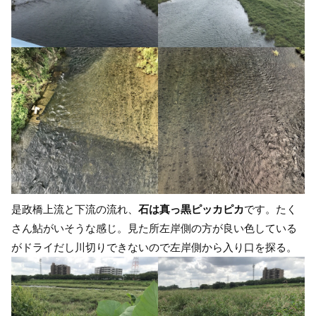
是政橋上流と下流の流れ、
石は真っ黒ピッカピカ
です。たく
さん鮎がいそうな感じ。見た所左岸側の方が良い色している
がドライだし川切りできないので左岸側から入り口を探る。