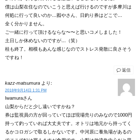
僕は山梨在住なのでいこうと思えば行けるのですが多摩川は
何処に行って良いのか…囮やさん、日釣り券はどこで…
全く分かりません。
ご一緒に行って頂けるならな〜〜と思いコメしました！
土日しか休めないのですが…（笑）
桂も終了。相模もあんな感じなのでストレス発散に良さそう
ですね！
返信
kazz-matsumura
より:
2018年9月14日 1:31 PM
Iwamuraさん
山梨からだと少し遠いですかね？
券は監視員の方が回っていてほぼ現場売りのみなので1000円
持って釣っていれば大丈夫です。オトリは地元から持ってく
るかコロガシで取るしかないです。中河原に養魚場があるの