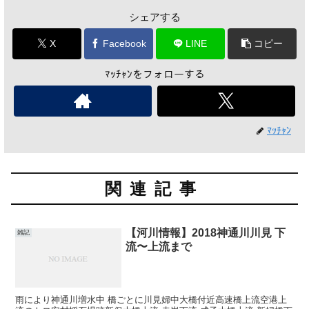
シェアする
X
Facebook
LINE
コピー
ﾏｯﾁｬﾝをフォローする
ﾏｯﾁｬﾝ
関連記事
【河川情報】2018神通川川見 下
雑記
流〜上流まで
雨により神通川増水中 橋ごとに川見婦中大橋付近高速橋上流空港上