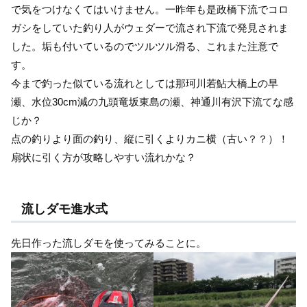
で気をつけなくてはいけません。一昨年も是政橋下流でコロ
ガシをしていた釣り人がウェダーで流され下流で発見されま
した。垢も付いているのでツルツル滑る、これまた注意で
す。
今まで釣った似ている流れとしては那珂川若鮎大橋上の早
瀬、水位30cm減の九頭竜坂東島の瀬、神通川有沢下流てな感
じか？
点の釣りより面の釣り、縦に引くよりカニ横（古い？？）！
扇状に引く方が攻略しやすい流れかな？
流しダモ進水式
先日作った流しダモを使ってみることに。