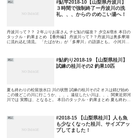
#鮎竿2018-10【山梨県丹波川】
雑記
３時間で強制終了ー丹波川の洗
礼、、、からの のめこい湯へ！
丹波川って？？ ２年ぶりお富さん チビ鮎の猛攻？ 夕立&増水 本日の
タックル・釣果まとめ 【番外編】 丹波川って？？丹波川は奥多摩湖
に流れ込む清流。 「たばがわ」が「多摩川」の語源とも。 小河川だ
が放流されている鮎は湖産で背びれの長い美しい...
#鮎釣り2018-19 【山梨県桂川】
雑記
試練の桂川その2 釣果10匹
夏も終わりの松留放水口 川の状態 試練の桂川その2 オスは錆び始め
この後どこの川に行こうか、、、。遠征したい川は、、、関東近郊河
川では 実際は、となると。 本日のタックル・釣果まとめ 夏も終わり
の松留放水口人も魚もかなり減った松留放水口。...
#2018-15 【山梨県桂川】人も魚
雑記
も少なくなった桂川、サイズアッ
プしてました！