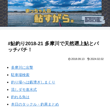
#鮎釣り2018-21 多摩川で天然遡上鮎とバ
ッチバチ！
2018.09.13
2024.02.02
多摩川に出撃
駐車場検索
釣り場へは藪漕ぎしまくり
流しダモ進水式
釣れる魚は
本日のタックル・釣果まとめ