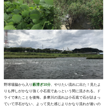
野球場脇から入り
藪漕ぎ
10
分
、やりたい流れに出た！見たよ
りも押しがかなり強く小石底であっという間に流される。ド
ライで来たことを後悔。多摩川の流れは小石底で石が詰まっ
ていて浮石がない、よって見た感じよりかなり流れが速いの