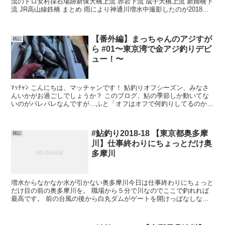
流のトロ安村採石場跡新保大橋上流 赤岩下流 成子大橋上流 新婦橋下
流 JR高山線鉄橋 まとめ 雨により神通川増水中撮影したのが2018年7
月4日。 その2日後から飛騨、富山を大雨...
【番外編】まっちゃんのアジすが
雑記
ら #01〜東京湾で金アジ釣りデビ
ュー！〜
ﾏｯﾁｬﾝ こんにちは、マッチャンです！ 鮎釣りオフシーズン、みなさ
んいかがお過ごしでしょうか？ このブログ、鮎の季節しか動いてな
いのがバレバレなんですが…ふと「オフはオフで何釣りしてるのか、
書いてもいいんじゃない？」と思い立ちまして。はい...
#鮎釣り2018-18 【東京都奥多摩
雑記
川】仕事終わりにちょっとだけ奥
多摩川
増水からなかなか水が引かない奥多摩川今日は仕事終わりにちょっと
だけ目の前の奥多摩川を。 職場から５分で川なのでここで釣れれば
最高です。 前の台風の後から白丸ダムがゲートを開けっぱなしなの
でなかなか水が減りません。 笹濁りの状態も続きなかなか...