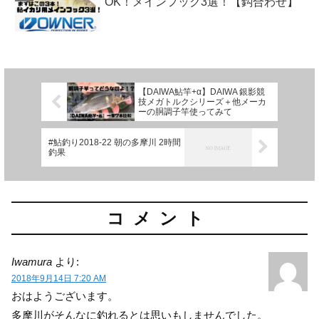
OK！メインフック3選！【鈎合わせ】
【DAIWA鮎竿+α】DAIWA 銀影競
技メガトルクシリーズ＋他メーカ
ーの胴調子竿使ってみて
#鮎釣り2018-22 朝の多摩川 2時間
釣果
コメント
Iwamura
より:
2018年9月14日 7:20 AM
おはようございます。
多摩川がそんなに釣れるとは思いもしませんでした。