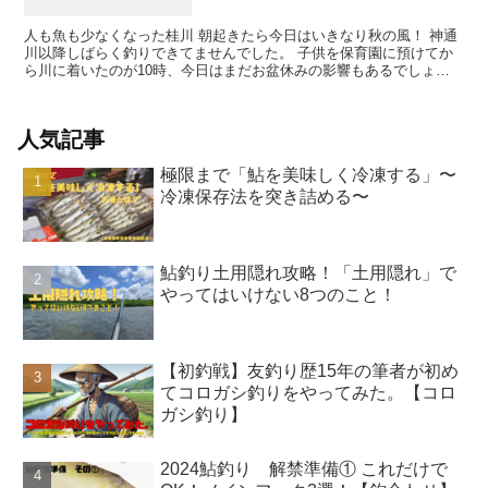
人も魚も少なくなった桂川 朝起きたら今日はいきなり秋の風！ 神通
川以降しばらく釣りできてませんでした。 子供を保育園に預けてか
ら川に着いたのが10時、今日はまだお盆休みの影響もあるでしょう
から渋滞も考慮して14時までの釣りです。 朝の冷え込...
人気記事
極限まで「鮎を美味しく冷凍する」〜
冷凍保存法を突き詰める〜
鮎釣り土用隠れ攻略！「土用隠れ」で
やってはいけない8つのこと！
【初釣戦】友釣り歴15年の筆者が初め
てコロガシ釣りをやってみた。【コロ
ガシ釣り】
2024鮎釣り 解禁準備① これだけで