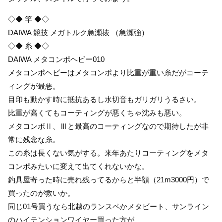
◇◆ 竿 ◆◇
DAIWA 競技 メガトルク急瀬抜 （急瀬強）
◇◆ 糸 ◆◇
DAIWA メタコンポヘビー010
メタコンポヘビーはメタコンポより比重が重い糸だがコーテ
ィングが最悪。
目印も動かす時に抵抗あるし水切音もガリガリうるさい。
比重が高くてもコーティングが悪くちゃ沈みも悪い。
メタコンポⅡ、Ⅲと最高のコーティングなので期待したが非
常に残念な糸。
この糸は長くない気がする。来年あたりコーティングをメタ
コンポみたいに変えて出てくれないかな。
釣具屋寄った時に売れ残ってるからと半額（21m3000円）で
買ったのが救いか。
同じ01号買うなら北越のランスペかメタビート、サンライン
のハイテンションワイヤー買った方が