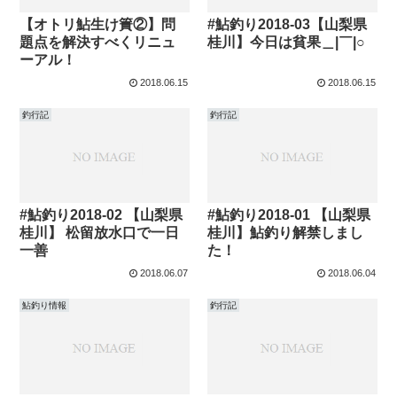
【オトリ鮎生け簀②】問
#鮎釣り2018-03【山梨県
題点を解決すべくリニュ
桂川】今日は貧果＿|￣|○
ーアル！
2018.06.15
2018.06.15
釣行記
釣行記
#鮎釣り2018-02 【山梨県
#鮎釣り2018-01 【山梨県
桂川】 松留放水口で一日
桂川】鮎釣り解禁しまし
一善
た！
2018.06.07
2018.06.04
鮎釣り情報
釣行記