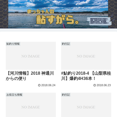
鮎釣り情報
釣行記
【河川情報】2018 神通川
#鮎釣り2018-4 【山梨県桂
からの便り
川】爆釣4H36本！
2018.06.24
2018.06.23
お役立ち情報
釣行記