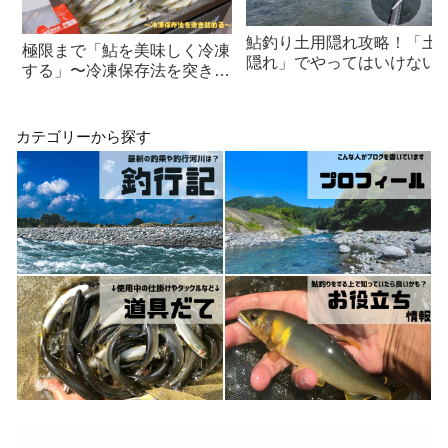
鮎釣り土用隠れ攻略！「土
極限まで「鮎を美味しく冷凍
隠れ」でやってはいけない8
する」〜冷凍保存法を突き詰
つのこと！
める〜
カテゴリーから探す