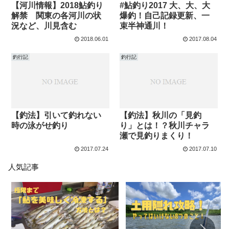
【河川情報】2018鮎釣り
#鮎釣り2017 大、大、大
解禁 関東の各河川の状
爆釣！自己記録更新、一
況など、川見含む
束半神通川！
2018.06.01
2017.08.04
釣行記
釣行記
【釣法】引いて釣れない
【釣法】秋川の「見釣
時の泳がせ釣り
り」とは！？秋川チャラ
瀬で見釣りまくり！
2017.07.24
2017.07.10
人気記事