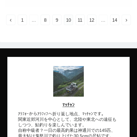
次のページ
前
次
1
…
8
9
10
11
12
…
14
へ
へ
ﾏｯﾁｬﾝ
ｱﾗﾌｫｰからｱﾗﾌｨﾌへ折り返し地点、ﾏｯﾁｬﾝです。
関東近郊河川を中心として、北陸や東北への遠征も
しつつ、鮎釣りを楽しんでいます。
自称中級者？一日の最高釣果は神通川での145匹、
最大鮎は鬼怒川で釣り上げた30.5cmの尺鮎です。