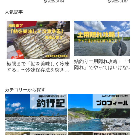
2025.04.04
2025.01.07
人気記事
鮎釣り土用隠れ攻略！「土
極限まで「鮎を美味しく冷凍
隠れ」でやってはいけない8
する」〜冷凍保存法を突き詰
つのこと！
める〜
カテゴリーから探す