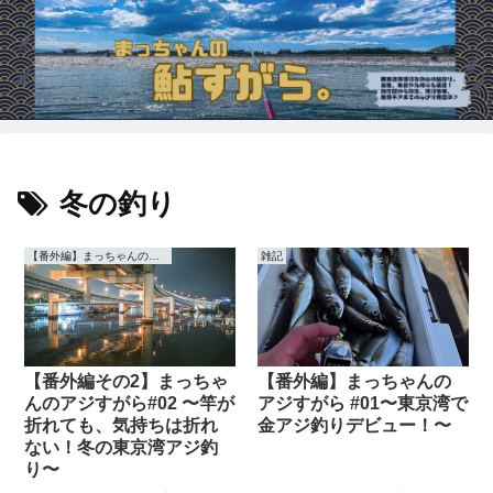
冬の釣り
【番外編】まっちゃんの【アジ】すがら
雑記
【番外編その2】まっちゃ
【番外編】まっちゃんの
んのアジすがら#02 〜竿が
アジすがら #01〜東京湾で
折れても、気持ちは折れ
金アジ釣りデビュー！〜
ない！冬の東京湾アジ釣
り〜