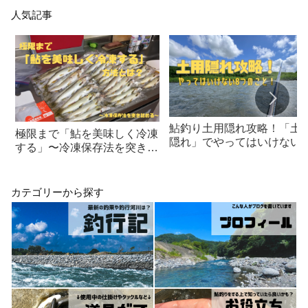
人気記事
鮎釣り土用隠れ攻略！「土
極限まで「鮎を美味しく冷凍
隠れ」でやってはいけない8
する」〜冷凍保存法を突き詰
つのこと！
める〜
カテゴリーから探す