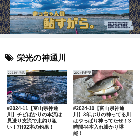
栄光の神通川
2024釣行記
2024釣行記
#2024-11【富山県神通
#2024-10【富山県神通
川】チビばかりの本流は
川】3年ぶりの神ってる川
見送り支流で束釣り狙
はやっぱり神ってたぜ！3
い！7H92本の釣果！
時間44本入れ掛かり堪
能！