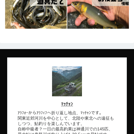
ﾏｯﾁｬﾝ
ｱﾗﾌｫｰからｱﾗﾌｨﾌへ折り返し地点、ﾏｯﾁｬﾝです。
関東近郊河川を中心として、北陸や東北への遠征も
しつつ、鮎釣りを楽しんでいます。
自称中級者？一日の最高釣果は神通川での145匹、