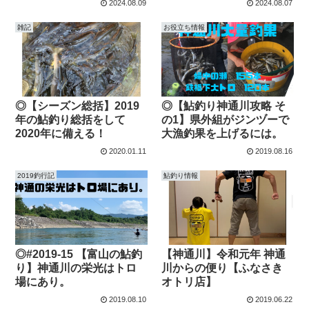
2024.08.09
2024.08.07
雑記
お役立ち情報
◎【シーズン総括】2019
◎【鮎釣り神通川攻略 そ
年の鮎釣り総括をして
の1】県外組がジンヅーで
2020年に備える！
大漁釣果を上げるには。
2020.01.11
2019.08.16
2019釣行記
鮎釣り情報
◎#2019-15 【富山の鮎釣
【神通川】令和元年 神通
り】神通川の栄光はトロ
川からの便り【ふなさき
場にあり。
オトリ店】
2019.08.10
2019.06.22