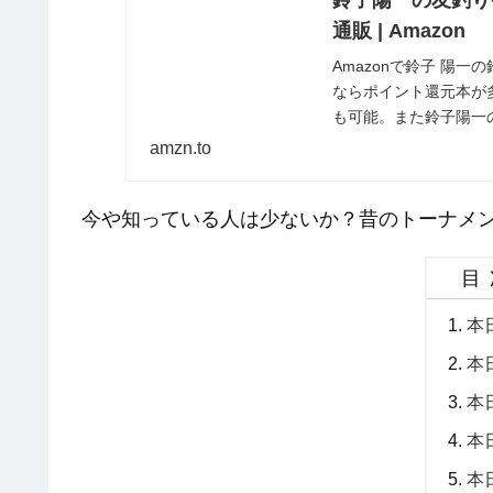
鈴子陽一の友釣り強化書 
通販 | Amazon
Amazonで鈴子 陽一の
ならポイント還元本が
も可能。また鈴子陽一の友釣
なら通常配送無料。
amzn.to
今や知っている人は少ないか？昔のトーナメ
目
本
本
本
本
本