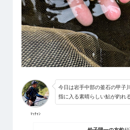
今日は岩手中部の釜石の甲子
指に入る素晴らしい鮎が釣れ
ﾏｯﾁｬﾝ