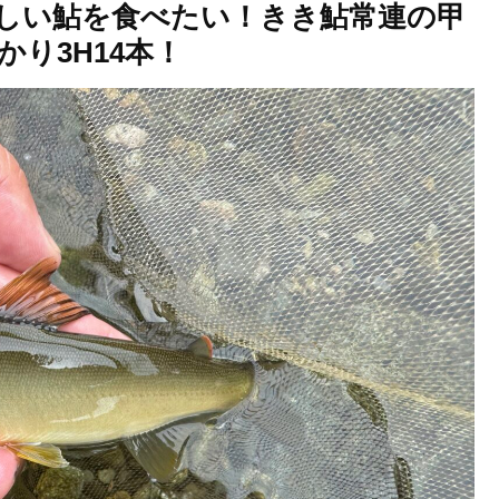
美味しい鮎を食べたい！きき鮎常連の甲
り3H14本！