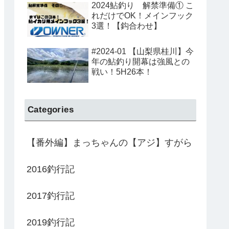
2024鮎釣り 解禁準備① こ
れだけでOK！メインフック
3選！【鈎合わせ】
#2024-01 【山梨県桂川】今
年の鮎釣り開幕は強風との
戦い！5H26本！
Categories
【番外編】まっちゃんの【アジ】すがら
2016釣行記
2017釣行記
2019釣行記