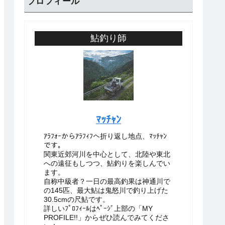
プロフィール
鮎釣り師
ﾏｯﾁｬﾝ
ｱﾗﾌｫｰからｱﾗﾌｨﾌへ折り返し地点、ﾏｯﾁｬﾝ
です。
関東近郊河川を中心として、北陸や東北
への遠征もしつつ、鮎釣りを楽しんでい
ます。
自称中級者？一日の最高釣果は神通川で
の145匹、最大鮎は鬼怒川で釣り上げた
30.5cmの尺鮎です。
詳しいﾌﾟﾛﾌｨｰﾙはﾍﾟｰｼﾞ上部の「MY
PROFILE!!」からぜひ読んでみてくださ