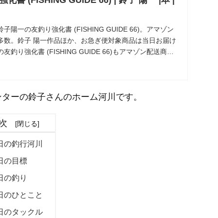
(FISHING GUIDE 66) | 鈴子 陽一 |本 |
鈴子陽一の友釣り強化書 (FISHING GUIDE 66)。アマゾン
多数。鈴子 陽一作品ほか、お急ぎ便対象商品は当日お届け
り強化書 (FISHING GUIDE 66)もアマゾン配送商品
ンターの鈴子さんのホーム河川です。
次
日の釣行河川
日の目標
日の釣り
日のひとこと
日のタックル