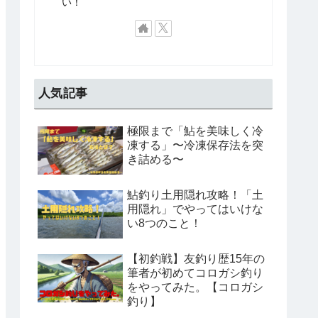
い！
人気記事
極限まで「鮎を美味しく冷
凍する」〜冷凍保存法を突
き詰める〜
鮎釣り土用隠れ攻略！「土
用隠れ」でやってはいけな
い8つのこと！
【初釣戦】友釣り歴15年の
筆者が初めてコロガシ釣り
をやってみた。【コロガシ
釣り】